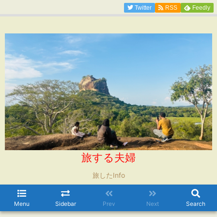
Twitter
RSS
Feedly
旅する夫婦
旅したInfo
Menu
Sidebar
Prev
Next
Search