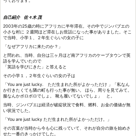
っております。
自己紹介 佐々木 茂
2003年の25歳の時にアフリカに半年滞在。その中でジンバブエの
小さな村に ２週間ほど滞在しお世話になった事がありました。そこ
で当時、小学１、２年生ぐらいの女の子に
「なぜアフリカに来たのか？」
と問われ、当時、自分は三ヶ月ほど南アフリカのケープタウンで英
語を学んでいたので
「英語を学びにきた」と答えると
その小学１，２年生ぐらいの女の子は
「You are just lucky. ただ生まれた所がよかっただけ 」「私なん
か行きたくても隣の町も行った事が無い。 ほら、周りを見てみて。
服なんかボロボロでしょ。 靴も履いてないでしょ」 と。
当時、ジンバブエは経済が破綻状況で食料、燃料、お金の価値が無
い状況でした。
「You are just lucky ただ生まれた所がよかっただけ。」
その言葉が当時から今も心に残っていて、それが自分の旅を始めさ
せた一番のきっかけでした。