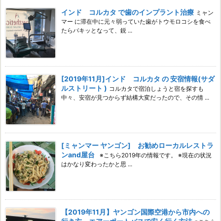
インド コルカタ で歯のインプラント治療
ミャン
マー に滞在中に元々弱っていた歯がトウモロコシを食べ
たらバキッとなって、鋭 ...
[2019年11月]インド コルカタ の 安宿情報(サダ
ルストリート )
コルカタで宿泊しょうと宿を探すも
中々、安宿が見つからず結構大変だったので、その情 ...
[ミャンマー ヤンゴン] お勧めローカルレストラ
ンand屋台
※こちら2019年の情報です。 ※現在の状況
はかなり変わったかと思 ...
【2019年11月】ヤンゴン国際空港から市内への