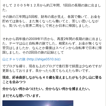
そして ２００５年１２月から約三年間、1回目の長期の旅に出まし
た。
その旅の三年間は5回程、財布の底が見え、各国で働いて、お金を
貯めては旅をし、また無くなったら働いてと、苦しい思いしなが
ら、気づいたら世界二周をして何とか日本に帰国しました。
それから四年後の2009年11月から、再度2年間の長期の旅に出まし
た。テーマは山と自転車の旅でした。相変わらず、お金が無くなり
苦労はしましたか、なんとか最後はスペインから自転車で日本に帰
国しました。その2回目の旅の記録として
山とチャリの旅 (http://shige0510.biz)
でブログを綴り、現在も上のブログで進行形で頻度は少なめですが
更新もしております。良かったら見てもらえたら幸いです。
現在、紆余曲折しながらも４０歳を迎えましたが
もう少し山に登る
ことを企みつつ
分からない何かみつけたい。
分からない何かを捕まえたい。
まだそんな想いでいます。